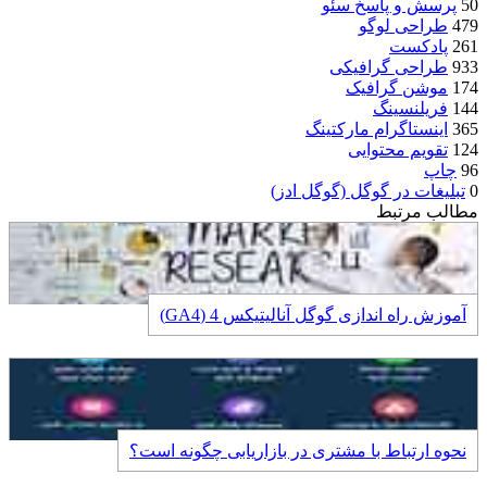
50
پرسش و پاسخ سئو
479
طراحی لوگو
261
پادکست
933
طراحی گرافیکی
174
موشن گرافیک
144
فریلنسینگ
365
اینستاگرام مارکتینگ
124
تقویم محتوایی
96
چاپ
0
تبلیغات در گوگل (گوگل ادز)
مطالب مرتبط
آموزش راه اندازی گوگل آنالیتیکس 4 (GA4)
نحوه ارتباط با مشتری در بازاریابی چگونه است؟