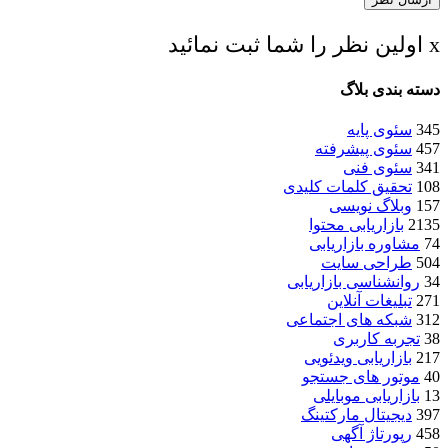
x اولین نظر را شما ثبت نمائید
دسته بندی بلاگ
345
سئوی پایه
457
سئوی پیشرفته
341
سئوی فنی
108
تحقیق کلمات کلیدی
157
وبلاگ نویسی
2135
بازاریابی محتوا
74
مشاوره بازاریابی
504
طراحی سایت
34
روانشناسی بازاریابی
271
تبلیغات آنلاین
312
شبکه های اجتماعی
38
تجربه کاربری
217
بازاریابی ویدئویی
40
موتور های جستجو
13
بازاریابی موبایلی
397
دیجیتال مارکتینگ
458
رپورتاژ آگهی