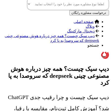
درخواست مشاوره رایگان
صفحه اصلی
وبلاگ
دیجیتال مارکتینگ
دیپ سیک چیست؟ همه چیز درباره هوش مصنوعی چینی
deepseek که سروصدا به پا کرد
جستجو
دیپ سیک چیست؟ همه چیز درباره هوش
مصنوعی چینی deepseek که سروصدا به پا
کرد
دیپ سیک چیست و چرا رقیب جدی ChatGPT
شد؟ آموزش کامل ثبت‌نام، مقایسه با رقبا،