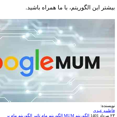
بیشتر این الگوریتم، با ما همراه باشید.
نویسنده:
فاطمه عبدی
۲۳ مرداد 1401
الگوریتم MUM
الگوریتم مام
تاثیر الگوریتم مام بر