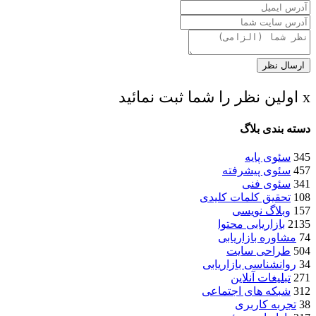
ارسال نظر
x اولین نظر را شما ثبت نمائید
دسته بندی بلاگ
345
سئوی پایه
457
سئوی پیشرفته
341
سئوی فنی
108
تحقیق کلمات کلیدی
157
وبلاگ نویسی
2135
بازاریابی محتوا
74
مشاوره بازاریابی
504
طراحی سایت
34
روانشناسی بازاریابی
271
تبلیغات آنلاین
312
شبکه های اجتماعی
38
تجربه کاربری