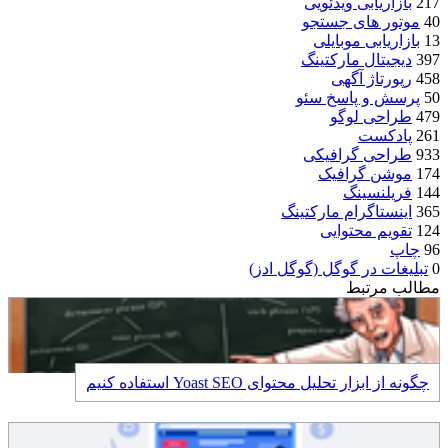
217
بازاریابی ویدئویی
40
موتور های جستجو
13
بازاریابی موبایلی
397
دیجیتال مارکتینگ
458
رپورتاژ آگهی
50
پرسش و پاسخ سئو
479
طراحی لوگو
261
پادکست
933
طراحی گرافیکی
174
موشن گرافیک
144
فریلنسینگ
365
اینستاگرام مارکتینگ
124
تقویم محتوایی
96
چاپ
0
تبلیغات در گوگل (گوگل ادز)
مطالب مرتبط
چگونه از ابزار تحلیل محتوای Yoast SEO استفاده کنیم