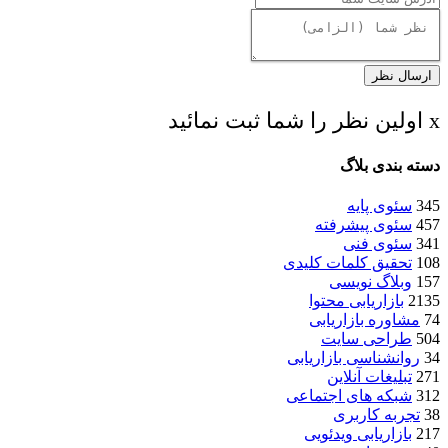
ارسال نظر
x اولین نظر را شما ثبت نمائید
دسته بندی بلاگ
345
سئوی پایه
457
سئوی پیشرفته
341
سئوی فنی
108
تحقیق کلمات کلیدی
157
وبلاگ نویسی
2135
بازاریابی محتوا
74
مشاوره بازاریابی
504
طراحی سایت
34
روانشناسی بازاریابی
271
تبلیغات آنلاین
312
شبکه های اجتماعی
38
تجربه کاربری
217
بازاریابی ویدئویی