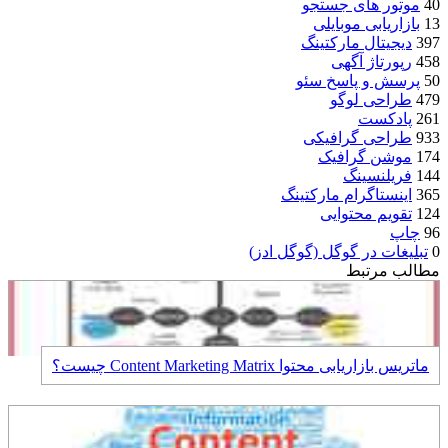
40
موتور های جستجو
13
بازاریابی موبایلی
397
دیجیتال مارکتینگ
458
رپورتاژ آگهی
50
پرسش و پاسخ سئو
479
طراحی لوگو
261
پادکست
933
طراحی گرافیکی
174
موشن گرافیک
144
فریلنسینگ
365
اینستاگرام مارکتینگ
124
تقویم محتوایی
96
چاپ
0
تبلیغات در گوگل (گوگل ادز)
مطالب مرتبط
ماتریس بازاریابی محتوا Content Marketing Matrix چیست؟