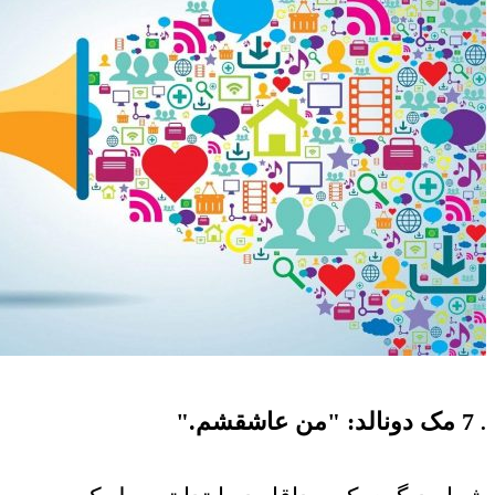
7 مک دونالد: "من عاشقشم."
.